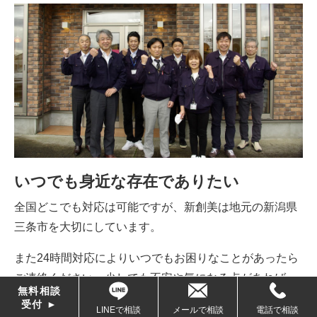
いつでも身近な存在でありたい
全国どこでも対応は可能ですが、新創美は地元の新潟県
三条市を大切にしています。
また24時間対応によりいつでもお困りなことがあったら
ご連絡ください。少しでも不安や気になる点があれば、
無料相談
ご連絡ください。
受付 ►
LINEで相談
メールで相談
電話で相談